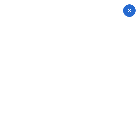
✕
名
影视中心
联系我们
登录平台
差距近半
博彩论坛排名
专业 · 信赖 · 安全
立即注册