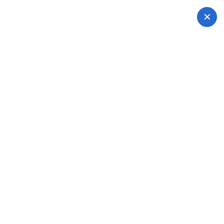
登录平台
✕
主创争议 博彩论坛排名 进
展梳理
2026-07-03
博彩论坛排名
行业资讯
FAQ