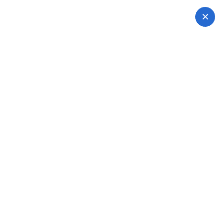
登录平台
✕
博彩论坛排名 - 华为手机与
苹果机型摄影对比，夜景清
晰度差异
2026-06-16
博彩论坛排名
智能手机摄影
精选摘要