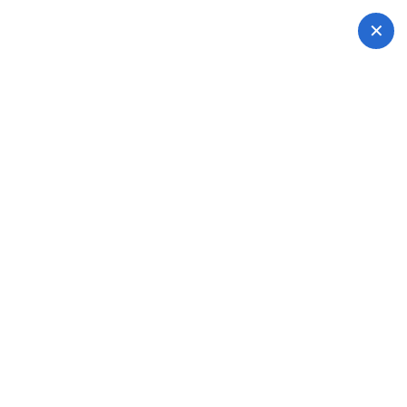
登录平台
✕
标签云列表
按标签聚合浏览相关文章
大厂裁员风波加剧，中层岗位成重灾区，跳槽潮涌现